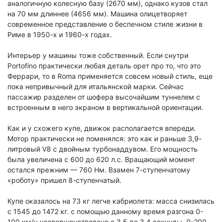
аналогичную колесную базу (2670 мм), однако кузов стал
на 70 мм длиннее (4656 мм). Машина олицетворяет
современное представление о беспечном стиле жизни в
Риме в 1950-х и 1960-х годах.
Интерьер у машины тоже собственный. Если снутри
Portofino практически любая деталь орет про то, что это
Феррари, то в Roma применяется совсем новый стиль, еще
пока непривычный для итальянской марки. Сейчас
пассажир разделен от шофера высочайшим туннелем с
встроенным в него экраном в вертикальной ориентации.
Как и у схожего купе, движок располагается впереди.
Мотор практически не поменялся: это как и раньше 3,9-
литровый V8 с двойным турбонаддувом. Его мощность
была увеличена с 600 до 620 л.с. Вращающий момент
остался прежним — 760 Нм. Взамен 7-ступенчатому
«роботу» пришел 8-ступенчатый.
Купе оказалось на 73 кг легче кабриолета: масса снизилась
с 1545 до 1472 кг. с помощью данному время разгона 0-
100 км/ч усовершенствовано с 3,5 до 3,4 секунды, 0-200