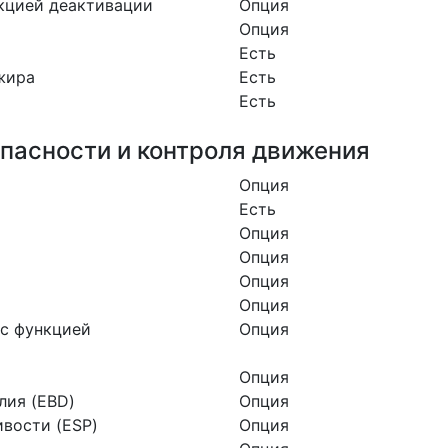
кцией деактивации
Опция
Опция
Есть
жира
Есть
Есть
пасности и контроля движения
Опция
Есть
Опция
Опция
Опция
Опция
с функцией
Опция
Опция
лия (EBD)
Опция
вости (ESP)
Опция