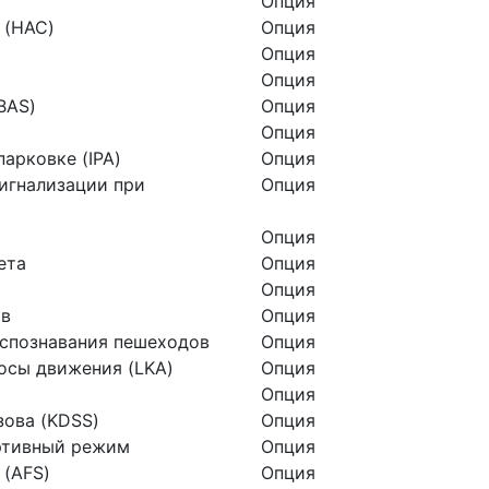
Опция
 (HAC)
Опция
Опция
Опция
BAS)
Опция
Опция
арковке (IPA)
Опция
игнализации при
Опция
Опция
ета
Опция
Опция
ов
Опция
аспознавания пешеходов
Опция
осы движения (LKA)
Опция
Опция
зова (KDSS)
Опция
ртивный режим
Опция
 (AFS)
Опция