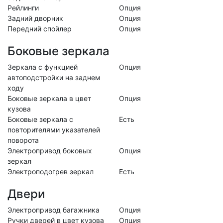
Рейлинги
Опция
Задний дворник
Опция
Передний спойлер
Опция
Боковые зеркала
Зеркала с функцией
Опция
автоподстройки на заднем
ходу
Боковые зеркала в цвет
Опция
кузова
Боковые зеркала с
Есть
повторителями указателей
поворота
Электропривод боковых
Опция
зеркал
Электроподогрев зеркал
Есть
Двери
Электропривод багажника
Опция
Ручки дверей в цвет кузова
Опция