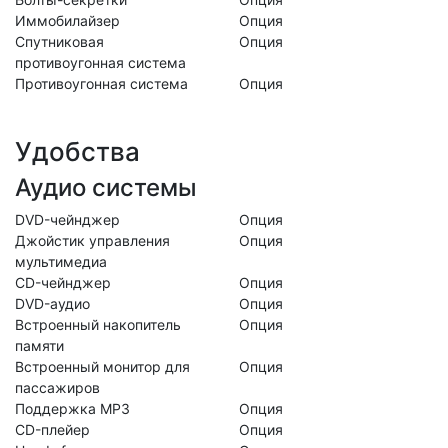
Иммобилайзер
Опция
Спутниковая
Опция
противоугонная система
Противоугонная система
Опция
Удобства
Аудио системы
DVD-чейнджер
Опция
Джойстик управления
Опция
мультимедиа
CD-чейнджер
Опция
DVD-аудио
Опция
Встроенный накопитель
Опция
памяти
Встроенный монитор для
Опция
пассажиров
Поддержка MP3
Опция
CD-плейер
Опция