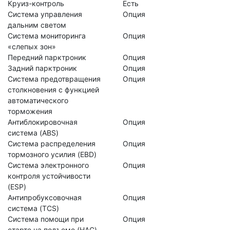
Круиз-контроль
Есть
Система управления
Опция
дальним светом
Система мониторинга
Опция
«слепых зон»
Передний парктроник
Опция
Задний парктроник
Опция
Система предотвращения
Опция
столкновения с функцией
автоматического
торможения
Антиблокировочная
Опция
система (ABS)
Система распределения
Опция
тормозного усилия (EBD)
Система электронного
Опция
контроля устойчивости
(ESP)
Антипробуксовочная
Опция
система (TCS)
Система помощи при
Опция
старте на подъеме (HAC)