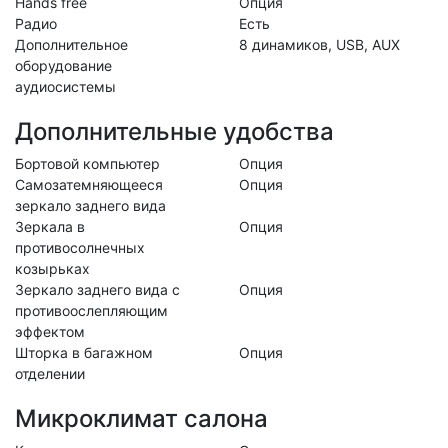
Hands free
Опция
Радио
Есть
Дополнительное
8 динамиков, USB, AUX
оборудование
аудиосистемы
Дополнительные удобства
Бортовой компьютер
Опция
Самозатемняющееся
Опция
зеркало заднего вида
Зеркала в
Опция
противосолнечных
козырьках
Зеркало заднего вида с
Опция
противоослепляющим
эффектом
Шторка в багажном
Опция
отделении
Микроклимат салона