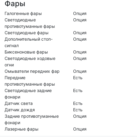
Фары
Галогенные фары
Опция
Светодиодные
Опция
противотуманные фары
Светодиодные фары
Опция
Дополнительный стоп-
Опция
сигнал
Биксеноновые фары
Опция
Светодиодные ходовые
Опция
огни
Омыватели передних фар
Опция
Передние
Есть
противотуманные фары
Cветодиодные задние
Есть
фонари
Датчик света
Есть
Датчик дождя
Есть
Задние противотуманные
Опция
фонари
Лазерные фары
Опция