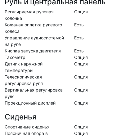
Руль и центральная панель
Регулируемая рулевая
Опция
колонка
Кожаная оплетка рулевого
Есть
колеса
Управление аудиосистемой
Есть
на руле
Кнопка запуска двигателя
Есть
Тахометр
Опция
Датчик наружной
Опция
температуры
Телескопическая
Опция
регулировка руля
Вертикальная регулировка
Опция
руля
Проекционный дисплей
Опция
Сиденья
Спортивные сиденья
Опция
Поясничная опора в
Опция