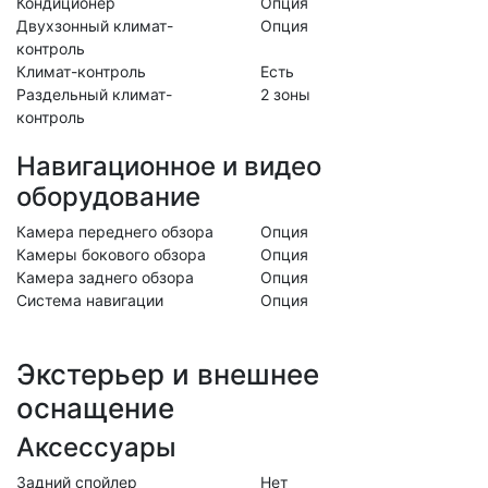
Кондиционер
Опция
Двухзонный климат-
Опция
контроль
Климат-контроль
Есть
Раздельный климат-
2 зоны
контроль
Навигационное и видео
оборудование
Камера переднего обзора
Опция
Камеры бокового обзора
Опция
Камера заднего обзора
Опция
Система навигации
Опция
Экстерьер и внешнее
оснащение
Аксессуары
Задний спойлер
Нет